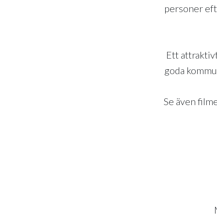
personer eft
Ett attrakti
goda kommun
Se även fil