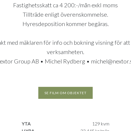
Fastighetsskatt ca 4 200:-/mån exkl moms
Tillträde enligt överenskommelse.
Hyresdeposition kommer begäras.
kt med mäklaren för info och bokning visning för att 
verksamheten.
extor Group AB • Michel Rydberg • michel@nextor.
SE FILM OM OBJEKTET
YTA
129 kvm
HYRA
33 445 kr/mån