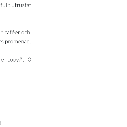
ullt utrustat
r, caféer och
rs promenad.
are=copy#t=0
!