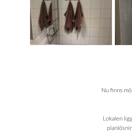
Nu finns möj
Lokalen lig
planlösnin