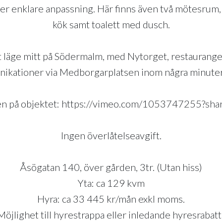
er enklare anpassning. Här finns även två mötesrum, f
kök samt toalett med dusch.
vt läge mitt på Södermalm, med Nytorget, restaurange
ikationer via Medborgarplatsen inom några minute
men på objektet: https://vimeo.com/1053747255?sh
Ingen överlåtelseavgift.
Åsögatan 140, över gården, 3tr. (Utan hiss)
Yta: ca 129 kvm
Hyra: ca 33 445 kr/mån exkl moms.
Möjlighet till hyrestrappa eller inledande hyresrabatt