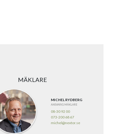
MÄKLARE
MICHEL RYDBERG
ANSVARIG MÄKLARE
08-30 92 00
073-200 68 67
michel@nextor.se