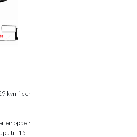
129 kvm i den
der en öppen
upp till 15