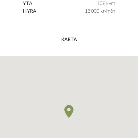
YTA
108 kvm
HYRA
18 000 kr/mån
KARTA