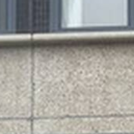
FÖRETAGS­FÖRMEDLING
HYRES­FÖRHANDLING
KONTAKTA OSS