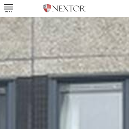
VÅRA OBJEKT
BUTIK
INDUSTRI
KONTOR
LAGER
ÖVRIGT
CAFÉ/RESTAURANG
RÖRELSE
REFERENSER
VÅRA TJÄNSTER
UTHYRNING
LOKAL­ÖVERLÅTELSER