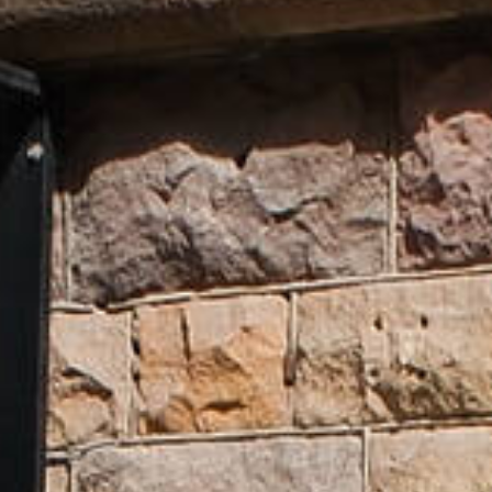
FÖRETAGS­FÖRMEDLING
HYRES­FÖRHANDLING
KONTAKTA OSS