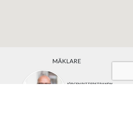
MÄKLARE
JÖRGEN RITTERSTRANDH
ANSVARIG MÄKLARE
08-30 92 00
jorgen@nextor.se