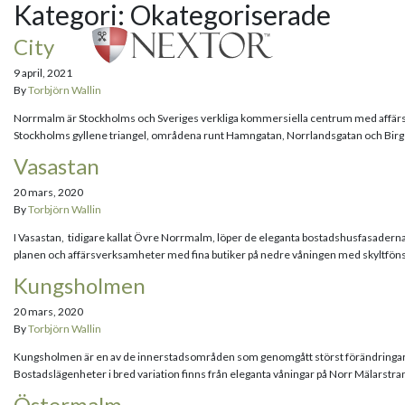
Kategori:
Okategoriserade
City
9 april, 2021
By
Torbjörn Wallin
Norrmalm är Stockholms och Sveriges verkliga kommersiella centrum med affärsytor
Stockholms gyllene triangel, områdena runt Hamngatan, Norrlandsgatan och Birger 
Vasastan
20 mars, 2020
By
Torbjörn Wallin
I Vasastan, tidigare kallat Övre Norrmalm, löper de eleganta bostadshusfasaderna
planen och affärsverksamheter med fina butiker på nedre våningen med skyltföns
Kungsholmen
20 mars, 2020
By
Torbjörn Wallin
Kungsholmen är en av de innerstadsområden som genomgått störst förändringar de
Bostadslägenheter i bred variation finns från eleganta våningar på Norr Mälarstran
Östermalm