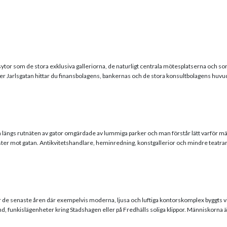
VÅRA OBJEKT
RE
 som de stora exklusiva galleriorna, de naturligt centrala mötesplatserna och som k
Jarlsgatan hittar du finansbolagens, bankernas och de stora konsultbolagens huvudk
 längs rutnäten av gator omgärdade av lummiga parker och man förstår lätt varför män
ter mot gatan. Antikvitetshandlare, heminredning, konstgallerior och mindre teatra
 senaste åren där exempelvis moderna, ljusa och luftiga kontorskomplex byggts vid
d, funkislägenheter kring Stadshagen eller på Fredhälls soliga klippor. Människorna är