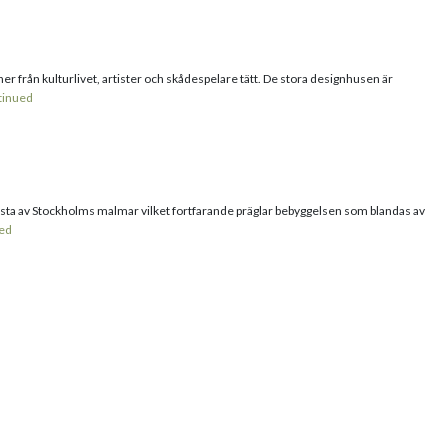
från kulturlivet, artister och skådespelare tätt. De stora designhusen är
tinued
 äldsta av Stockholms malmar vilket fortfarande präglar bebyggelsen som blandas av
ed