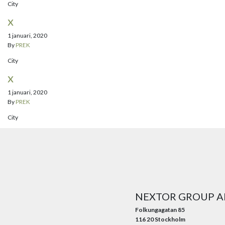
City
x
1 januari, 2020
By
PREK
City
x
1 januari, 2020
By
PREK
City
NEXTOR GROUP A
Folkungagatan 85
116 20 Stockholm