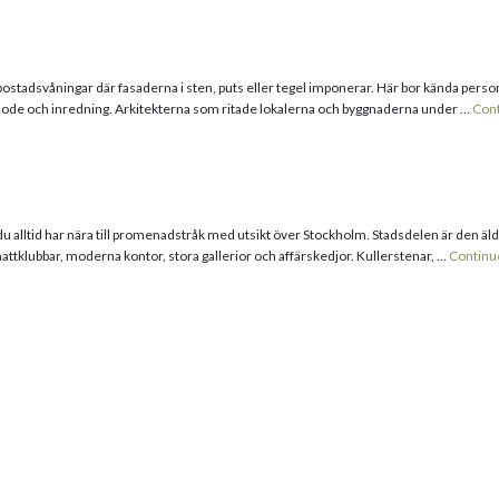
svåningar där fasaderna i sten, puts eller tegel imponerar. Här bor kända personer 
mode och inredning. Arkitekterna som ritade lokalerna och byggnaderna under …
Con
där du alltid har nära till promenadstråk med utsikt över Stockholm. Stadsdelen är den
attklubbar, moderna kontor, stora gallerior och affärskedjor. Kullerstenar, …
Continu