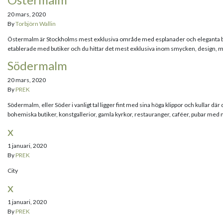
20 mars, 2020
By
Torbjörn Wallin
Östermalm är Stockholms mest exklusiva område med esplanader och eleganta bostad
etablerade med butiker och du hittar det mest exklusiva inom smycken, design, 
Södermalm
20 mars, 2020
By
PREK
Södermalm, eller Söder i vanligt tal ligger fint med sina höga klippor och kullar 
bohemiska butiker, konstgallerior, gamla kyrkor, restauranger, caféer, pubar med n
x
1 januari, 2020
By
PREK
City
x
1 januari, 2020
By
PREK