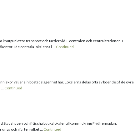
FERENSER
VÅRA TJÄNSTER
KONTAKTA OSS
nutpunkt för transport och färder vid T-centralen och centralstationen. I
ontor. I de centrala lokalerna i …
Continued
niskor väljer sin bostadslägenhet här. Lokalerna delas ofta av boende på de övre
r …
Continued
 Stadshagen och fräscha butikslokaler tillkommit kring Fridhemsplan.
 unga och i farten vilket …
Continued